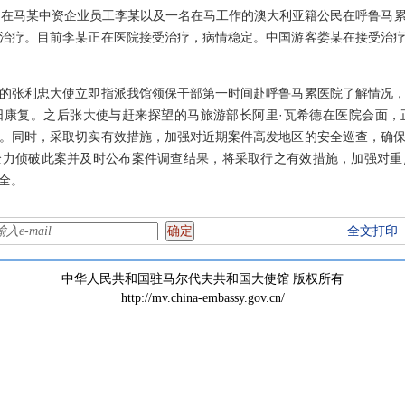
在马某中资企业员工李某以及一名在马工作的澳大利亚籍公民在呼鲁马累
治疗。目前李某正在医院接受治疗，病情稳定。中国游客娄某在接受治
张利忠大使立即指派我馆领保干部第一时间赴呼鲁马累医院了解情况，
日康复。之后张大使与赶来探望的马旅游部长阿里·瓦希德在医院会面，
。同时，采取切实有效措施，加强对近期案件高发地区的安全巡查，确
全力侦破此案并及时公布案件调查结果，将采取行之有效措施，加强对重
全。
全文打印
中华人民共和国驻马尔代夫共和国大使馆 版权所有
http://mv.china-embassy.gov.cn/