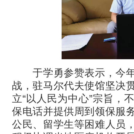
于学勇参赞
表示，
今
战，驻马尔代夫使馆坚决
立
“
以人民为中心
”
宗旨，
保电话并提供周到领保服
公民
、留学生等困难人员