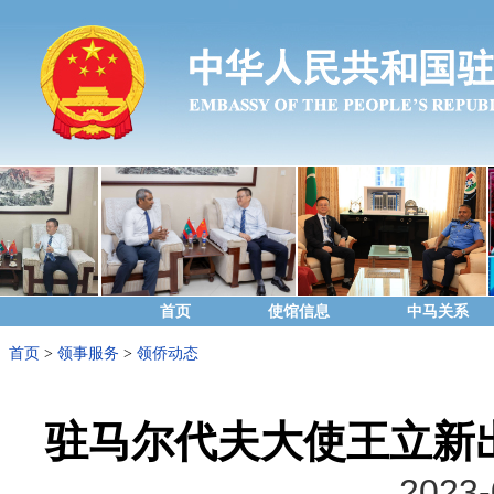
首页
使馆信息
中马关系
首页
>
领事服务
>
领侨动态
驻马尔代夫大使王立新
2023-