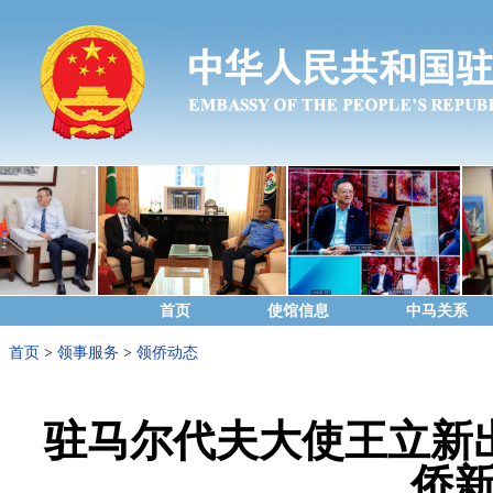
首页
使馆信息
中马关系
首页
>
领事服务
>
领侨动态
驻马尔代夫大使王立新出
侨