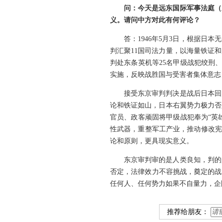
问：今天是远东国际军事法庭（
义。请问中方对此有何评论？
答：1946年5月3日，根据
判汇聚11国司法力量，以海量铁证
判处东条英机等25名甲级战犯绞刑、
实施，反映战胜国与受害者集体意志
接受东京审判判决是战后日本回
论和铁证如山，日本右翼势力极力否
官员、政客顽固将甲级战犯奉为“英
性武器，重整军工产业，推动修改宪
论和原则，更具现实意义。
东京审判审的是人类良知，判的
否定，法律效力不容挑战，奠定的战
任何人、任何势力如果不自量力，企
推荐给朋友：