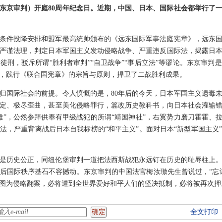
东京审判）开庭80周年纪念日。近期，中国、日本、国际社会都举行了
日本无条件投降安排和盟军最高统帅颁布的《远东国际军事法庭宪章》，远东
和严谨法理，判定日本军国主义发动侵略战争、严重违反国际法，揭露日
徒刑，驳斥所谓“胜利者审判”“自卫战争”“事后立法”等谬论。东京审
，践行《联合国宪章》的宗旨与原则，捍卫了二战胜利成果。
归国际社会的前提。令人愤慨的是，80年后的今天，日本军国主义遗毒
定、极尽歪曲，甚至美化侵略罪行，篡改历史教科书，向日本社会灌输
雄”，公然参拜供奉有甲级战犯的所谓“靖国神社”，右翼势力磨刀霍霍、拉
法，严重背离战后日本自我标榜的“和平主义”。面对日本“新型军国主义
是历史公正，同纽伦堡审判一道把法西斯战犯永远钉在历史的耻辱柱上
后国际秩序基石不容撼动。东京审判的中国法官梅汝璈先生曾说过，“忘
图为侵略翻案，必将遭到全世界爱好和平人们的坚决抵制，必将被再次押
全文打印