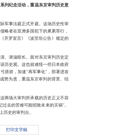
一系列纪念活动，重温东京审判历史意
国际军事法庭正式开庭。这场历史性审
本侵略者在亚洲多国犯下的累累罪行，
判是《开罗宣言》《波茨坦公告》规定的
未清、潜滋暗长。面对东京审判历史定
错误历史观。这也就难怪一些日本政府
弓搭箭，加速“再军事化”，部署进攻
”成势为患，重温东京审判的背景、结
。这两场大审判所承载的历史正义不容
记过去的苦难可能招致未来的灾祸”。
上历史的审判台。
打印文字稿