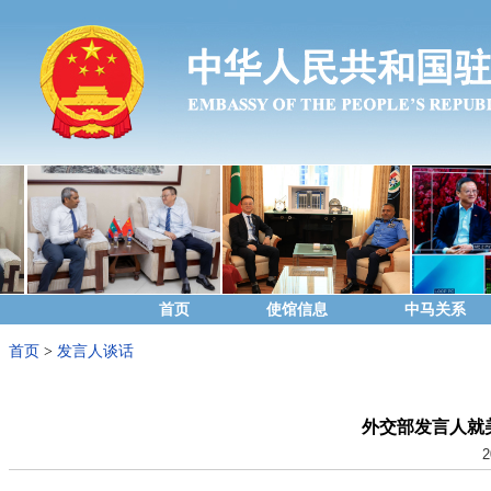
首页
使馆信息
中马关系
首页
>
发言人谈话
外交部发言人就
2