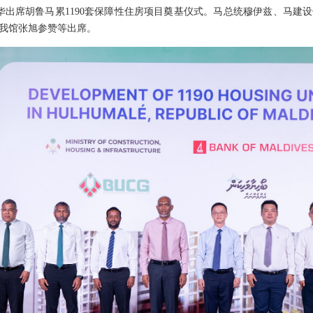
宪华出席胡鲁马累1190套保障性住房项目奠基仪式。马总统穆伊兹、马建
我馆张旭参赞等出席。