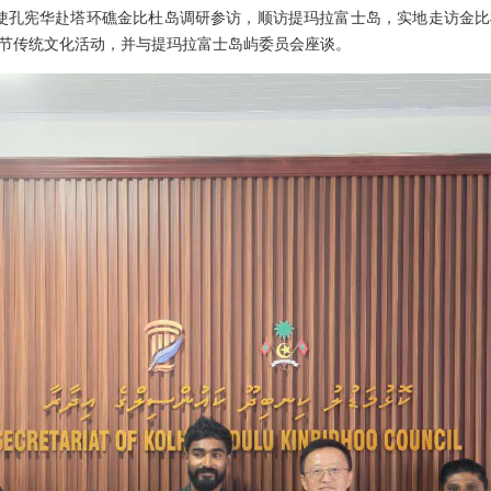
夫大使孔宪华赴塔环礁金比杜岛调研参访，顺访提玛拉富士岛，实地走访金
节传统文化活动，并与提玛拉富士岛屿委员会座谈。