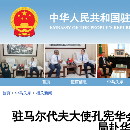
首页
使馆信息
中马关系
首页
>
中马关系
>
相关新闻
驻马尔代夫大使孔宪华
局赴