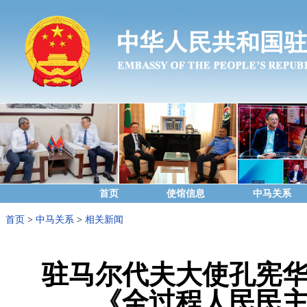
首页
使馆信息
中马关系
首页
>
中马关系
>
相关新闻
驻马尔代夫大使孔宪
《全过程人民民