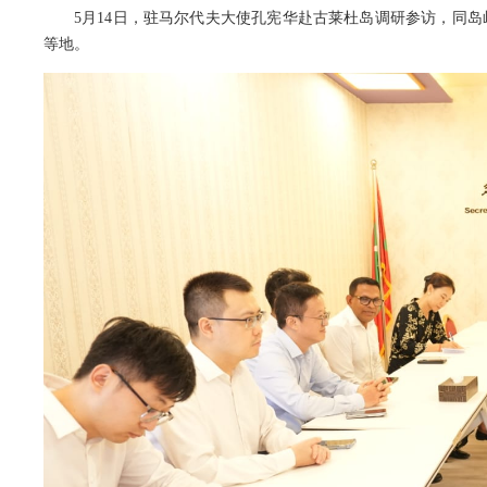
5月14日，驻马尔代夫大使孔宪华赴古莱杜岛调研参访，同
等地。