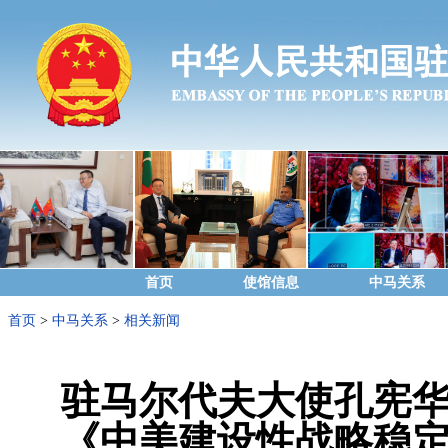
首页
使馆信息
中马关系
首页
>
中马关系
>
相关新闻
驻马尔代夫大使孔宪
《中美建设性战略稳