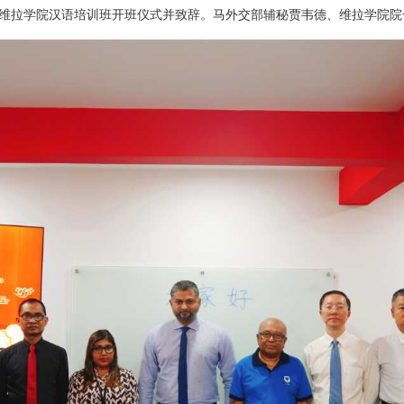
出席维拉学院汉语培训班开班仪式并致辞。马外交部辅秘贾韦德、维拉学院