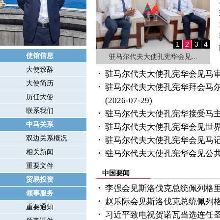
1
2
3
4
使馆信息
驻马尔代夫大使孔宪华会见...
大使致辞
驻马尔代夫大使孔宪华会见马
大使简历
驻马尔代夫大使孔宪华拜会马尔
历任大使
(2026-07-29)
联系我们
驻马尔代夫大使孔宪华接受马
中马关系
驻马尔代夫大使孔宪华会见世
双边关系概况
驻马尔代夫大使孔宪华会见马
相关新闻
驻马尔代夫大使孔宪华会见公
重要文件
中国要闻
贸易投资
李强会见斯洛伐克总统佩列格
领事服务
赵乐际会见斯洛伐克总统佩列
重要通知
习近平致电祝贺诺瓦当选连任