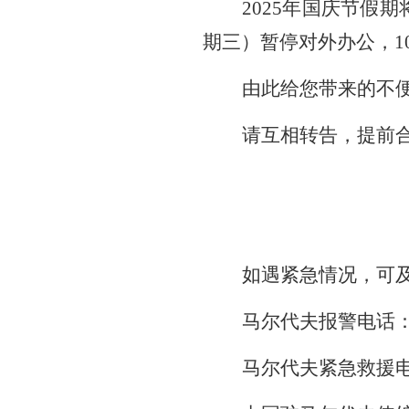
202
5
年国庆节假期
期
三
）暂停对外办公，1
由此给
您
带来
的
不
请互相转告，提前
如遇紧急情况，可
马尔代夫报警电话：
马尔代夫紧急救援电