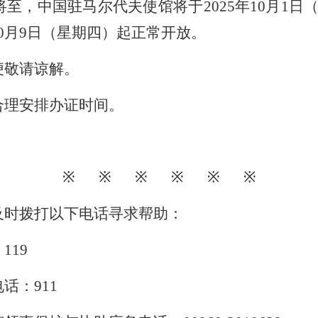
将至，中国驻马尔代夫使馆将于202
5
年10月1日
0月
9
日（星期
四
）起正常开放。
便敬请谅解。
合理安排办证时间。
※ ※ ※ ※ ※ ※
及时拨打以下电话寻求帮助：
119
话：911