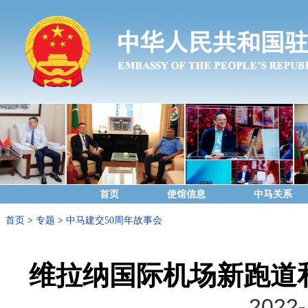
首页
使馆信息
中马关系
首页
>
专题
>
中马建交50周年故事会
维拉纳国际机场新跑道
2022-