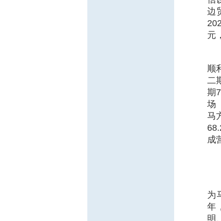
边
2
元
顺
二
期
场
马
6
成
为
年
明