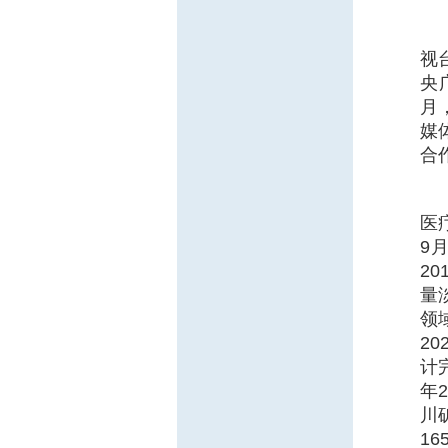
视
央
月
媒
合
医
9
2
量
领
2
计
年
川
1