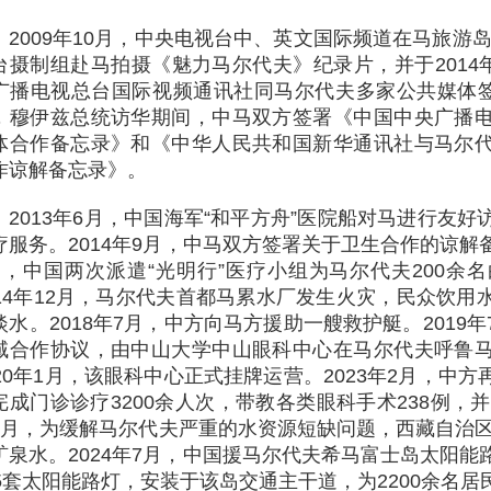
2009年10月，中央电视台中、英文国际频道在马旅游岛
台摄制组赴马拍摄《魅力马尔代夫》纪录片，并于2014年
广播电视总台国际视频通讯社同马尔代夫多家公共媒体签署
，穆伊兹总统访华期间，中马双方签署《中国中央广播
体合作备忘录》和《中华人民共和国新华通讯社与马尔
作谅解备忘录》。
2013年6月，中国海军“和平方舟”医院船对马进行友
疗服务。2014年9月，中马双方签署关于卫生合作的谅解备忘
月，中国两次派遣“光明行”医疗小组为马尔代夫200余
014年12月，马尔代夫首都马累水厂发生火灾，民众饮
淡水。2018年7月，中方向马方援助一艘救护艇。2019
域合作协议，由中山大学中山眼科中心在马尔代夫呼鲁
020年1月，该眼科中心正式挂牌运营。2023年2月，中
完成门诊诊疗3200余人次，带教各类眼科手术238例，并
2月，为缓解马尔代夫严重的水资源短缺问题，西藏自治区
矿泉水。2024年7月，中国援马尔代夫希马富士岛太阳
65套太阳能路灯，安装于该岛交通主干道，为2200余名