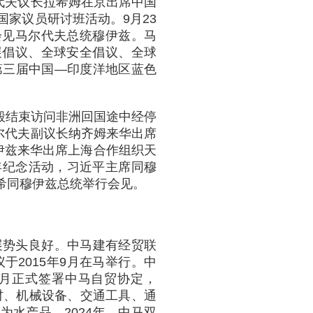
尔代夫议长拉希姆在京出席中国
国家议员研讨班活动。9月23
会见马尔代夫总统穆伊兹。马
展倡议、全球安全倡议、全球
第三届中国—印度洋地区蓝色
王毅结束访问非洲回国途中经停
马尔代夫副议长纳齐姆来华出席
伊兹来华出席上海合作组织天
年纪念活动，习近平主席同穆
希同穆伊兹总统举行会见。
展势头良好。中马建有经贸联
于2015年9月在马举行。中
12月正式签署中马自贸协定，
建材、机械设备、交通工具、通
水产品。2024年，中马双