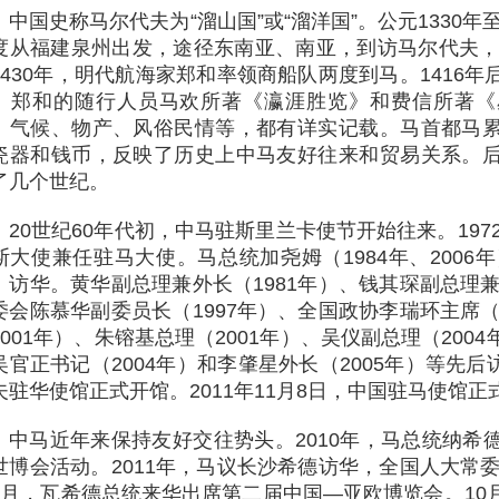
中国史称马尔代夫为“溜山国”或“溜洋国”。公元1330年
度从福建泉州出发，途径东南亚、南亚，到访马尔代夫，最
1430年，明代航海家郑和率领商船队两度到马。1416
。郑和的随行人员马欢所著《瀛涯胜览》和费信所著《
、气候、物产、风俗民情等，都有详实记载。马首都马
瓷器和钱币，反映了历史上中马友好往来和贸易关系。
了几个世纪。
20世纪60年代初，中马驻斯里兰卡使节开始往来。197
斯大使兼任驻马大使。马总统加尧姆（1984年、2006年
）访华。黄华副总理兼外长（1981年）、钱其琛副总理兼
委会陈慕华副委员长（1997年）、全国政协李瑞环主席（
2001年）、朱镕基总理（2001年）、吴仪副总理（20
吴官正书记（2004年）和李肇星外长（2005年）等先后访
夫驻华使馆正式开馆。2011年11月8日，中国驻马使馆正
中马近年来保持友好交往势头。2010年，马总统纳希
世博会活动。2011年，马议长沙希德访华，全国人大常委
9月，瓦希德总统来华出席第二届中国—亚欧博览会。10