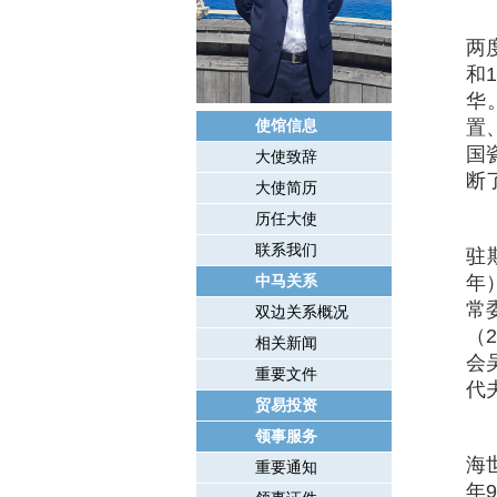
两
和
华
置
使馆信息
国
大使致辞
断
大使简历
历任大使
联系我们
驻
年
中马关系
常
双边关系概况
（
相关新闻
会
重要文件
代
贸易投资
领事服务
海
重要通知
年