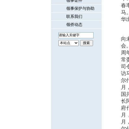
领事证件
春
领事保护与协助
马
联系我们
华
领侨动态
向
会
周
常
司
访
尔
月
国
长
府
月
月
尔