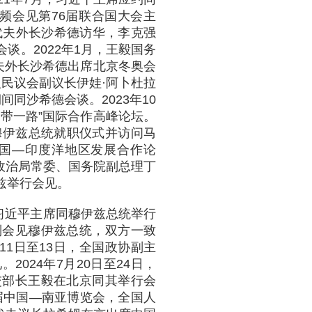
频会见第76届联合国大会主
代夫外长沙希德访华，李克强
谈。2022年1月，王毅国务
夫外长沙希德出席北京冬奥会
民议会副议长伊娃·阿卜杜拉
同沙希德会谈。2023年10
带一路”国际合作高峰论坛。
穆伊兹总统就职仪式并访问马
中国—印度洋地区发展合作论
央政治局常委、国务院副总理丁
兹举行会见。
，习近平主席同穆伊兹总统举行
别会见穆伊兹总统，双方一致
11日至13日，全国政协副主
024年7月20日至24日，
交部长王毅在北京同其举行会
8届中国—南亚博览会，全国人