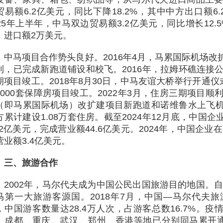
贸易额6.2亿美元，同比下降18.2%，其中中方出口额6
025年上半年，中马双边贸易额3.2亿美元，同比增长12.
，进口额2万美元。
中马项目合作势头良好。2016年4月，马累国际机场
利，已完成新跑道铺设和校飞。2016年，拉姆环礁连接公
期项目竣工。2018年8月30日，中马友谊大桥举行开通仪
7000套保障房项目竣工。2022年3月，住房三期项目顺
（即马累国际机场）改扩建项目新跑道和诺维鲁水上飞
方累计建设1.08万套住房。截至2024年12月底，中国
8.2亿美元，完成营业额44.6亿美元。2024年，中国企业
营业额3.4亿美元。
三、旅游合作
2002年，马尔代夫成为中国公民出国旅游目的地国。自2
马第一大旅游客源国。2018年7月，中国—马尔代夫旅
，中国游客数量达28.4万人次，占游客总数16.7%。
、成都、重庆、武汉、郑州、香港等地已分别同马累开通包