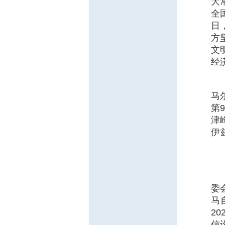
大
全
日
方
文
经
马
第
津
伊
委
马
2
信