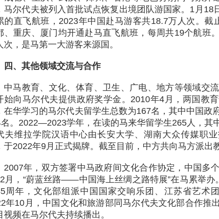
，马尔代夫被列入首批试点恢复出境团队游国家。1月18
累的直飞航班，2023年中国赴马游客共18.7万人次。截
都、重庆、厦门均开通赴马直飞航班，每周共19个航班。20
人次，是马第一大游客来源国。
四、其他领域交流与合作
中马教育、文化、体育、卫生、广电、地方等领域交流合
开始向马尔代夫提供政府奖学金。2010年4月，两国教育
，在华学习的马尔代夫留学生总数为167名，其中中国政
34名。2022—2023学年，在读的马来华留学生265人，
代夫维拉学院汉语中心由长安大学、湖南大众传媒职业
，于2022年9月正式揭牌。截至目前，中方共向马方派出教
2007年，双方签署中马政府间文化合作协定，中国多个
12月，“蔚蓝丝路——中国海上丝绸之路特展”在马累举办。
45周年，文化部组派中国国家交响乐团、江苏省艺术团
022年10月，中国文化和旅游部同马尔代夫文化部合作推
目视频在马尔代夫持续播出。