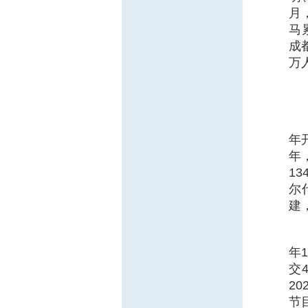
月
马
成
万
年
年
1
尔
建
年
交
2
节