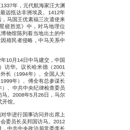
至1337年，元代航海家汪大渊
远抵达非洲埃及。1412年
年后，马国王优素福三次遣使来
星槎胜览》中，对马地理位
累博物馆陈列着当地出土的中
后因殖民者侵略，中马关系中
2年10月14日中马建交，中国
）访华。议长哈米德（2001
外长（1994年）、全国人大
1999年）、傅全有总参谋长
04年）、中共中央纪律检查委员
马。2008年5月26日，马尔
式开馆。
德对华进行国事访问并出席上
会委员长吴邦国访马。2012
月，中共中央政治局常委李长