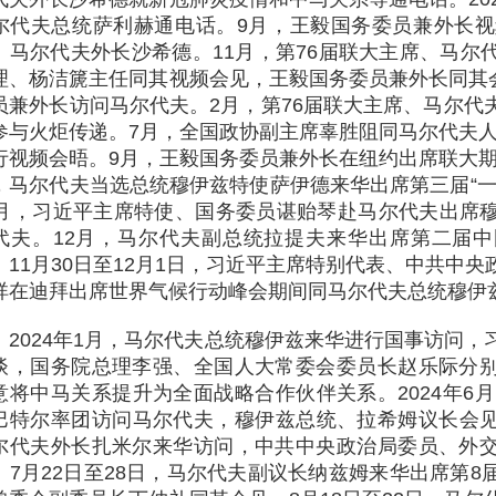
尔代夫总统萨利赫通电话。9月，王毅国务委员兼外长视
、马尔代夫外长沙希德。11月，第76届联大主席、马尔
理、杨洁篪主任同其视频会见，王毅国务委员兼外长同其会
员兼外长访问马尔代夫。2月，第76届联大主席、马尔代
参与火炬传递。7月，全国政协副主席辜胜阻同马尔代夫人
行视频会晤。9月，王毅国务委员兼外长在纽约出席联大期间
，马尔代夫当选总统穆伊兹特使萨伊德来华出席第三届“一
1月，习近平主席特使、国务委员谌贻琴赴马尔代夫出席
代夫。12月，马尔代夫副总统拉提夫来华出席第二届
。11月30日至12月1日，习近平主席特别代表、中共中
祥在迪拜出席世界气候行动峰会期间同马尔代夫总统穆伊
2024年1月，马尔代夫总统穆伊兹来华进行国事访问
谈，国务院总理李强、全国人大常委会委员长赵乐际分
意将中马关系提升为全面战略合作伙伴关系。2024年6月
巴特尔率团访问马尔代夫，穆伊兹总统、拉希姆议长会见。2
尔代夫外长扎米尔来华访问，中共中央政治局委员、外
。7月22日至28日，马尔代夫副议长纳兹姆来华出席第