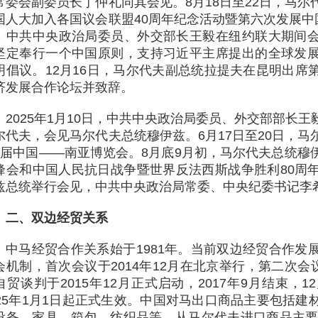
常委会副委员长丁仲礼同其会见。8月18日至22日，马
国人大加入各国议会联盟40周年纪念活动暨第六次发展中
，中共中央政治局委员、外交部长王毅在纽约联大期间
坚定奉行一个中国原则，支持习近平主席提出的全球发
明倡议。12月16日，马尔代夫副总统拉提夫在昆明出席
济发展合作论坛并致辞。
2025年1月10日，中共中央政治局委员、外交部部长
尔代夫，会见马尔代夫总统穆伊兹。6月17日至20日，
9届中国——南亚博览会。8月底9月初，马尔代夫总统穆
峰会和中国人民抗日战争暨世界反法西斯战争胜利80周
兹总统举行会见，中共中央政治局常委、中央纪委书记李
二、双边经贸关系
中马经贸合作关系始于1981年。当前双边经贸合作发
会机制，首次会议于2014年12月在北京举行，第二次会议
自贸谈判于2015年12月正式启动，2017年9月结束，
025年1月1日起正式生效。中国对马出口商品主要包括
设备、家具、箱包、纺织品等，从马尔代夫进口商品主要为