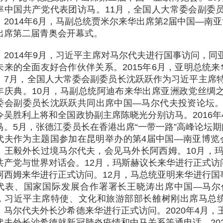
率中国共产党代表团访马。11月，全国人大常委会副委
。2014年6月，马副总统贾米尔来华出席第2届中国—南
出席第二届青奥会开幕式。
2014年9月，习近平主席对马尔代夫进行国事访问，
未来的全面友好合作伙伴关系。2015年6月，亚明总统
。7月，全国人大常委会副委员长沈跃跃作为习近平主席特
年庆典。10月，马副总统阿迪布来华出席亚洲政党丝绸
委会副委员长沈跃跃共同出席中国—马尔代夫投资论坛。
令吴胜利上将和全国政协副主席陈晓光分别访马。2016
马。5月，张德江委员长在香港出席“一带一路”高峰论坛
代夫作为主题国参加在昆明举办的第4届中国—南亚博览
，王毅外长过境马尔代夫，会见马外长阿西姆。10月，玛
共产党与世界对话会。12月，玛斯赫议长来华进行正式访问
阿西姆来华进行正式访问。12月，马总统亚明来华进行国事
代表、国家国际发展合作署署长王晓涛出席中国—马尔
，习近平主席特使、文化和旅游部部长雒树刚出席马总统萨
，马尔代夫外长沙希德来华进行正式访问。2020年4月
代夫外长沙希德就新冠肺炎疫情和中马关系等通电话。20